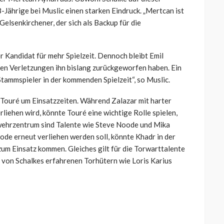
-Jährige bei Muslic einen starken Eindruck. „Mertcan ist
Gelsenkirchener, der sich als Backup für die
r Kandidat für mehr Spielzeit. Dennoch bleibt Emil
en Verletzungen ihn bislang zurückgeworfen haben. Ein
Stammspieler in der kommenden Spielzeit“, so Muslic.
Touré um Einsatzzeiten. Während Zalazar mit harter
iehen wird, könnte Touré eine wichtige Rolle spielen,
Abwehrzentrum sind Talente wie Steve Noode und Mika
de erneut verliehen werden soll, könnte Khadr in der
m Einsatz kommen. Gleiches gilt für die Torwarttalente
 von Schalkes erfahrenen Torhütern wie Loris Karius