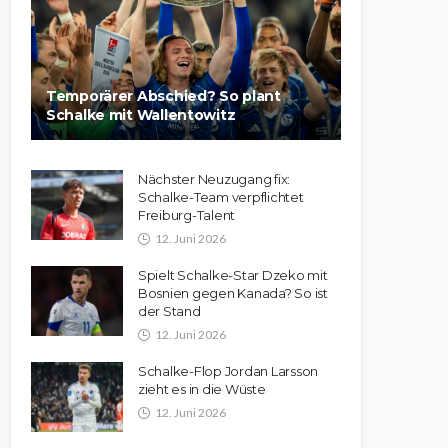
Temporärer Abschied? So plant
Schalke mit Wallentowitz
Nächster Neuzugang fix:
Schalke-Team verpflichtet
Freiburg-Talent
12. Juni 2026
Spielt Schalke-Star Dzeko mit
Bosnien gegen Kanada? So ist
der Stand
12. Juni 2026
Schalke-Flop Jordan Larsson
zieht es in die Wüste
12. Juni 2026