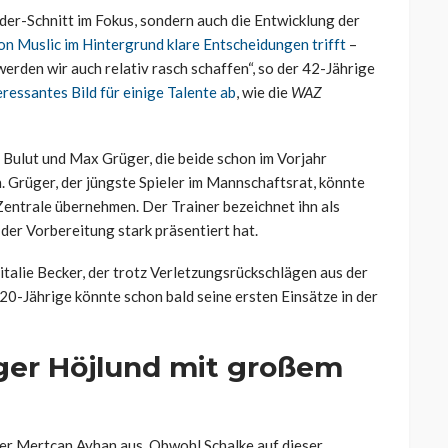
ader-Schnitt im Fokus, sondern auch die Entwicklung der
on Muslic im Hintergrund klare Entscheidungen trifft
–
rden wir auch relativ rasch schaffen“, so der 42-Jährige
eressantes Bild für einige Talente ab
, wie die
WAZ
 Bulut und Max Grüger, die beide schon im Vorjahr
. Grüger, der jüngste Spieler im Mannschaftsrat, könnte
Zentrale übernehmen. Der Trainer bezeichnet ihn als
n der Vorbereitung stark präsentiert hat.
italie Becker, der trotz Verletzungsrückschlägen aus der
20-Jährige könnte schon bald seine ersten Einsätze in der
ger Höjlund mit großem
iger Mertcan Ayhan aus. Obwohl Schalke auf dieser