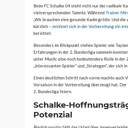
Beim FC Schalke 04 steht nicht nur der radikale K
vielversprechenden Talente. Während
Trainer Mir
„Wir brauchen eine gesunde Kadergröße. Und die we
kürzlich –
zeichnet sich in der Vorbereitung ein int
berichtet.
Besonders im Blickpunkt stehen Spieler wie Taylan
Erfahrungen in der 2. Bundesliga sammeln konnten
unter Muslic eine noch bedeutendere Rolle in der 
„interessanten Spieler“ und „Strategen“, der sich i
Einen deutlichen Schritt nach vorne machte auch V
Vorsaison in der Vorbereitung überzeugt hat. Der 
2. Bundesliga feiern.
Schalke-Hoffnungsträ
Potenzial
Ähnlich positiv fällt das Urteil über Innenverteid