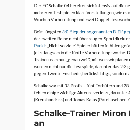
Der FC Schalke 04 bereitet sich intensiv auf die n
mehreren Testspielen klare Vorstellungen, wie es 
Wochen Vorbereitung und zwei Doppel-Testwochene
Beim jüngsten
3:0-Sieg der sogenannten B-Elf ge
der zweiten Reihe nicht überzeugen. Sportdirekto
Punkt
: „Nicht so viele“ Spieler hätten in Ahlen ge
jetzt langsam in die fünfte Vorbereitungswoche. Da
Trainerteam nun „genau weiß, mit wem wir planen u
wurden nicht nur die Testspiele, darunter das 2:
gegen Twente Enschede, berücksichtigt, sondern a
Schalke war mit 33 Profis – fünf Torhütern und 28 
fehlen einige wichtige Akteure verletzt, darunter 
(Kreuzbandriss) und Tomas Kalas (Patellasehnen-OP
Schalke-Trainer Miron
an