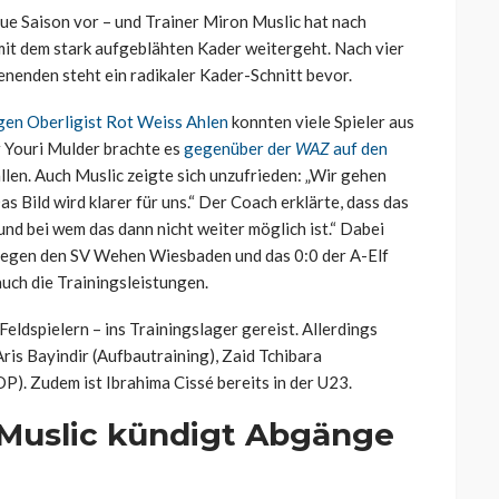
eue Saison vor – und Trainer Miron Muslic hat nach
mit dem stark aufgeblähten Kader weitergeht. Nach vier
nden steht ein radikaler Kader-Schnitt bevor.
gen Oberligist Rot Weiss Ahlen
konnten viele Spieler aus
r Youri Mulder brachte es
gegenüber der
WAZ
auf den
fallen. Auch Muslic zeigte sich unzufrieden: „Wir gehen
s Bild wird klarer für uns.“ Der Coach erklärte, dass das
nd bei wem das dann nicht weiter möglich ist.“ Dabei
3 gegen den SV Wehen Wiesbaden und das 0:0 der A-Elf
uch die Trainingsleistungen.
Feldspielern – ins Trainingslager gereist. Allerdings
Aris Bayindir (Aufbautraining), Zaid Tchibara
). Zudem ist Ibrahima Cissé bereits in der U23.
 Muslic kündigt Abgänge