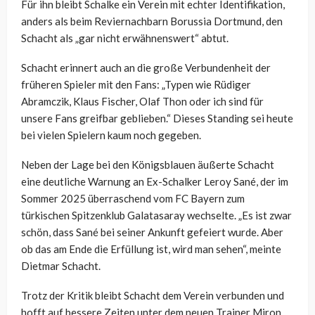
Für ihn bleibt Schalke ein Verein mit echter Identifikation,
anders als beim Reviernachbarn Borussia Dortmund, den
Schacht als „gar nicht erwähnenswert“ abtut.
Schacht erinnert auch an die große Verbundenheit der
früheren Spieler mit den Fans: „Typen wie Rüdiger
Abramczik, Klaus Fischer, Olaf Thon oder ich sind für
unsere Fans greifbar geblieben.“ Dieses Standing sei heute
bei vielen Spielern kaum noch gegeben.
Neben der Lage bei den Königsblauen äußerte Schacht
eine deutliche Warnung an Ex-Schalker Leroy Sané, der im
Sommer 2025 überraschend vom FC Bayern zum
türkischen Spitzenklub Galatasaray wechselte. „Es ist zwar
schön, dass Sané bei seiner Ankunft gefeiert wurde. Aber
ob das am Ende die Erfüllung ist, wird man sehen“, meinte
Dietmar Schacht.
Trotz der Kritik bleibt Schacht dem Verein verbunden und
hofft auf bessere Zeiten unter dem neuen Trainer Miron