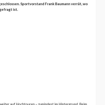
geschlossen. Sportvorstand Frank Baumann verrät, wo
efragt ist.
 weiter auf Hochtouren – zumindest im Hintergrund. Beim