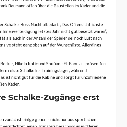
rank Baumann offen über die Baustellen im Kader und die
 der Schalke-Boss Nachholbedarf. „Das Offensichtlichste –
der Innenverteidigung letztes Jahr nicht gut besetzt waren“,
tät als auch in der Anzahl der Spieler sei noch Luft nach
ensive steht ganz oben auf der Wunschliste. Allerdings
ecker, Nikola Katic und Soufiane El-Faouzi – präsentiert
lern reiste Schalke ins Trainingslager, während
as ist nicht gut für die Kabine und sorgt für unzufriedene
oßen Kader.
re Schalke-Zugänge erst
n zunächst einige gehen – nicht nur aus sportlichen,
t verpflichtet, einen Transferüberschuss im mittleren