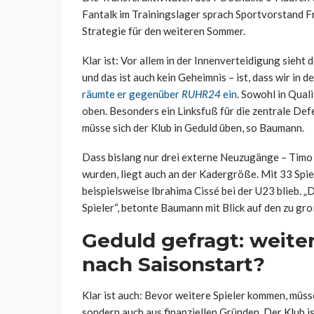
Fantalk im Trainingslager sprach Sportvorstand F
Strategie für den weiteren Sommer.
Klar ist: Vor allem in der Innenverteidigung sieht
und das ist auch kein Geheimnis – ist, dass wir in 
räumte er gegenüber
RUHR24
ein
. Sowohl in Quali
oben. Besonders ein Linksfuß für die zentrale Def
müsse sich der Klub in Geduld üben, so Baumann.
Dass bislang nur drei externe Neuzugänge – Timo B
wurden, liegt auch an der Kadergröße. Mit 33 Spie
beispielsweise Ibrahima Cissé bei der U23 blieb. „D
Spieler“, betonte Baumann mit Blick auf den zu gr
Geduld gefragt: weite
nach Saisonstart?
Klar ist auch: Bevor weitere Spieler kommen, müsse
sondern auch aus finanziellen Gründen. Der Klub is