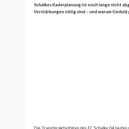
Schalkes Kaderplanung ist noch lange nicht ab
Verstärkungen nötig sind – und warum Geduld g
Die Transferaktivitäten des FC Schalke 04 laufen