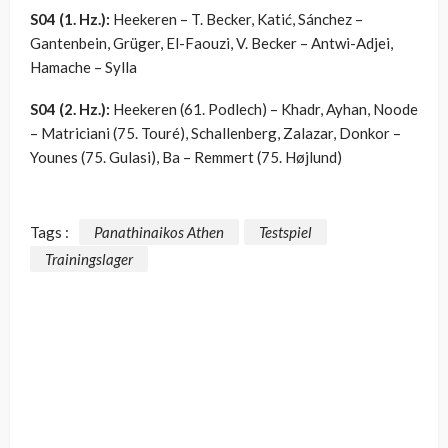
S04 (1. Hz.):
Heekeren – T. Becker, Katić, Sánchez –
Gantenbein, Grüger, El-Faouzi, V. Becker – Antwi-Adjei,
Hamache – Sylla
S04 (2. Hz.):
Heekeren (61. Podlech) – Khadr, Ayhan, Noode
– Matriciani (75. Touré), Schallenberg, Zalazar, Donkor –
Younes (75. Gulasi), Ba – Remmert (75. Højlund)
Tags :
Panathinaikos Athen
Testspiel
Trainingslager