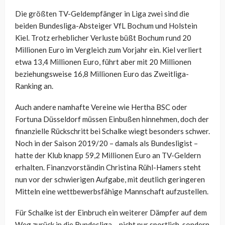
Die größten TV-Geldempfänger in Liga zwei sind die
beiden Bundesliga-Absteiger VfL Bochum und Holstein
Kiel. Trotz erheblicher Verluste büßt Bochum rund 20
Millionen Euro im Vergleich zum Vorjahr ein. Kiel verliert
etwa 13,4 Millionen Euro, führt aber mit 20 Millionen
beziehungsweise 16,8 Millionen Euro das Zweitliga-
Ranking an.
Auch andere namhafte Vereine wie Hertha BSC oder
Fortuna Düsseldorf müssen Einbußen hinnehmen, doch der
finanzielle Rückschritt bei Schalke wiegt besonders schwer.
Noch in der Saison 2019/20 – damals als Bundesligist –
hatte der Klub knapp 59,2 Millionen Euro an TV-Geldern
erhalten. Finanzvorständin Christina Rühl-Hamers steht
nun vor der schwierigen Aufgabe, mit deutlich geringeren
Mitteln eine wettbewerbsfähige Mannschaft aufzustellen.
Für Schalke ist der Einbruch ein weiterer Dämpfer auf dem
Weg zurück in die Bundesliga – nicht nur sportlich, sondern