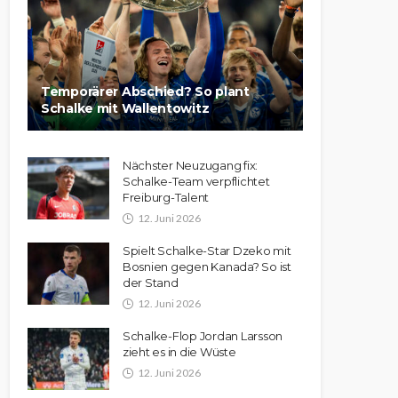
Temporärer Abschied? So plant
Schalke mit Wallentowitz
Nächster Neuzugang fix:
Schalke-Team verpflichtet
Freiburg-Talent
12. Juni 2026
Spielt Schalke-Star Dzeko mit
Bosnien gegen Kanada? So ist
der Stand
12. Juni 2026
Schalke-Flop Jordan Larsson
zieht es in die Wüste
12. Juni 2026