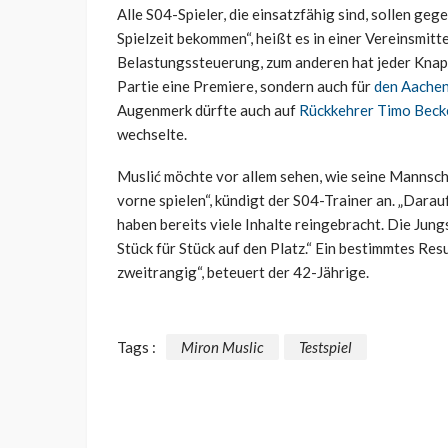
Alle S04-Spieler, die einsatzfähig sind, sollen g
Spielzeit bekommen“, heißt es in einer Vereinsmitt
Belastungssteuerung, zum anderen hat jeder Knappe 
Partie eine Premiere, sondern auch für
den Aachen
Augenmerk dürfte auch auf
Rückkehrer Timo Becke
wechselte.
Muslić möchte vor allem sehen, wie seine Mannsch
vorne spielen“, kündigt der S04-Trainer an. „Darauf
haben bereits viele Inhalte reingebracht. Die Ju
Stück für Stück auf den Platz.“ Ein bestimmtes Resu
zweitrangig“, beteuert der 42-Jährige.
Tags :
Miron Muslic
Testspiel