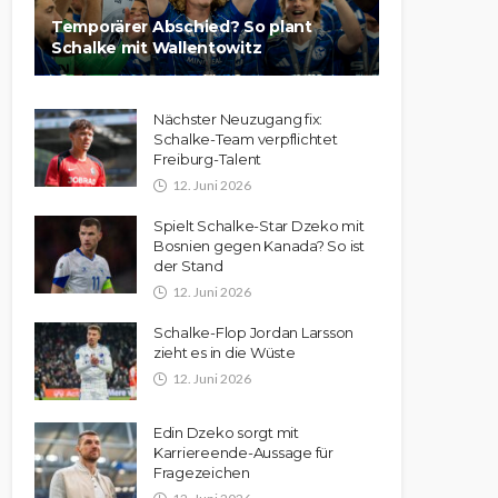
Temporärer Abschied? So plant
Schalke mit Wallentowitz
Nächster Neuzugang fix:
Schalke-Team verpflichtet
Freiburg-Talent
12. Juni 2026
Spielt Schalke-Star Dzeko mit
Bosnien gegen Kanada? So ist
der Stand
12. Juni 2026
Schalke-Flop Jordan Larsson
zieht es in die Wüste
12. Juni 2026
Edin Dzeko sorgt mit
Karriereende-Aussage für
Fragezeichen