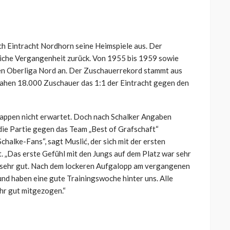
h Eintracht Nordhorn seine Heimspiele aus. Der
reiche Vergangenheit zurück. Von 1955 bis 1959 sowie
en Oberliga Nord an. Der Zuschauerrekord stammt aus
sahen 18.000 Zuschauer das 1:1 der Eintracht gegen den
nappen nicht erwartet. Doch nach Schalker Angaben
 die Partie gegen das Team „Best of Grafschaft“
Schalke-Fans“, sagt Muslić, der sich mit der ersten
. „Das erste Gefühl mit den Jungs auf dem Platz war sehr
st sehr gut. Nach dem lockeren Aufgalopp am vergangenen
nd haben eine gute Trainingswoche hinter uns. Alle
ehr gut mitgezogen.“