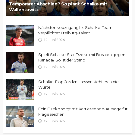
Temporärer Abschied? So plant Schalke mit
Wallentowitz
Nächster Neuzugang fix: Schalke-Team
verpflichtet Freiburg-Talent
12. Juni 2026
Spielt Schalke-Star Dzeko mit Bosnien gegen
Kanada? So ist der Stand
12. Juni 2026
Schalke-Flop Jordan Larsson zieht es in die
Wüste
12. Juni 2026
Edin Dzeko sorgt mit Karriereende-Aussage für
Fragezeichen
12. Juni 2026