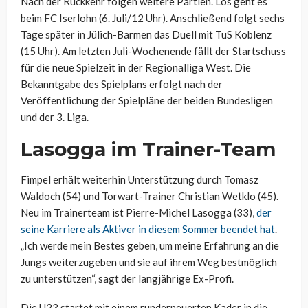
Nach der Rückkehr folgen weitere Partien. Los geht es
beim FC Iserlohn (6. Juli/12 Uhr). Anschließend folgt sechs
Tage später in Jülich-Barmen das Duell mit TuS Koblenz
(15 Uhr). Am letzten Juli-Wochenende fällt der Startschuss
für die neue Spielzeit in der Regionalliga West. Die
Bekanntgabe des Spielplans erfolgt nach der
Veröffentlichung der Spielpläne der beiden Bundesligen
und der 3. Liga.
Lasogga im Trainer-Team
Fimpel erhält weiterhin Unterstützung durch Tomasz
Waldoch (54) und Torwart-Trainer Christian Wetklo (45).
Neu im Trainerteam ist Pierre-Michel Lasogga (33),
der
seine Karriere als Aktiver in diesem Sommer beendet hat
.
„Ich werde mein Bestes geben, um meine Erfahrung an die
Jungs weiterzugeben und sie auf ihrem Weg bestmöglich
zu unterstützen“, sagt der langjährige Ex-Profi.
Die U23 startet mit einem runderneuerten Kader in die