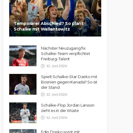
Temporärer Abschied? So plant
Schalke mit Wallentowitz
Nächster Neuzugang fix:
Schalke-Team verpflichtet
Freiburg-Talent
12. Juni 2026
Spielt Schalke-Star Dzeko mit
Bosnien gegen Kanada? So ist
der Stand
12. Juni 2026
Schalke-Flop Jordan Larsson
zieht es in die Wüste
12. Juni 2026
Edin Dzeko sorgt mit