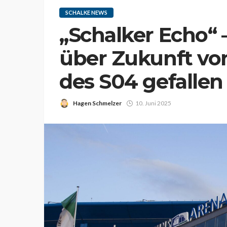
SCHALKE NEWS
„Schalker Echo“
über Zukunft vo
des S04 gefallen
Hagen Schmelzer
10. Juni 2025