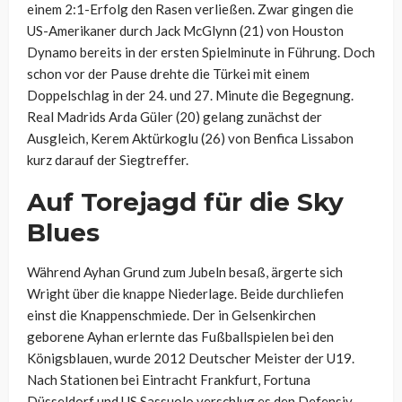
einem 2:1-Erfolg den Rasen verließen. Zwar gingen die
US-Amerikaner durch Jack McGlynn (21) von Houston
Dynamo bereits in der ersten Spielminute in Führung. Doch
schon vor der Pause drehte die Türkei mit einem
Doppelschlag in der 24. und 27. Minute die Begegnung.
Real Madrids Arda Güler (20) gelang zunächst der
Ausgleich, Kerem Aktürkoglu (26) von Benfica Lissabon
kurz darauf der Siegtreffer.
Auf Torejagd für die Sky
Blues
Während Ayhan Grund zum Jubeln besaß, ärgerte sich
Wright über die knappe Niederlage. Beide durchliefen
einst die Knappenschmiede. Der in Gelsenkirchen
geborene Ayhan erlernte das Fußballspielen bei den
Königsblauen, wurde 2012 Deutscher Meister der U19.
Nach Stationen bei Eintracht Frankfurt, Fortuna
Düsseldorf und US Sassuolo verschlug es den Defensiv-