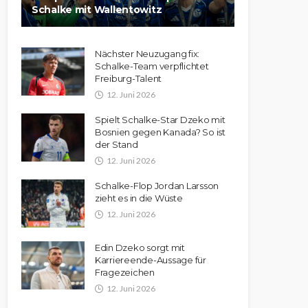
Schalke mit Wallentowitz
Nächster Neuzugang fix:
Schalke-Team verpflichtet
Freiburg-Talent
12. Juni 2026
Spielt Schalke-Star Dzeko mit
Bosnien gegen Kanada? So ist
der Stand
12. Juni 2026
Schalke-Flop Jordan Larsson
zieht es in die Wüste
12. Juni 2026
Edin Dzeko sorgt mit
Karriereende-Aussage für
Fragezeichen
12. Juni 2026