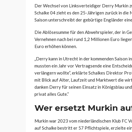
Der Wechsel von Linksverteidiger Derry Murkin zu
Schalke 04 zieht es den 25-Jährigen zurück in die
Saison unterschreibt der gebürtige Engländer ein
Die Ablösesumme für den Abwehrspieler, der in Ge
Vernehmen nach bei rund 1,2 Millionen Euro liegen
Euro erhöhen können.
„Derry kann in Utrecht in der kommenden Saison in 
mussten ein Jahr vor Vertragsende eine Entscheidu
verlängern wollte“, erklärte Schalkes Direktor Pro
mit Blick auf Alter, Laufzeit und Marktwert die w
danken Derry für seinen Einsatz in Königsblau un
privat alles Gute.“
Wer ersetzt Murkin au
Murkin war 2023 vom niederländischen Klub FC Vo
auf Schalke bestritt er 57 Pflichtspiele, erzielte e