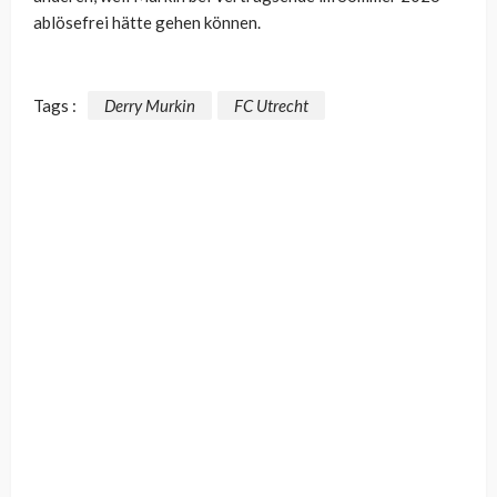
ablösefrei hätte gehen können.
Tags :
Derry Murkin
FC Utrecht