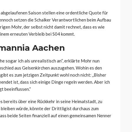
 abgelaufenen Saison stellen eine ordentliche Quote für
dennoch setzen die Schalker Verantwortlichen beim Aufbau
igen Mohr, der selbst nicht damit rechnet, dass es wie
inem erneuten Verbleib bei S04 kommt.
emannia Aachen
ehe sogar ich als unrealistisch an“, erklärte Mohr nun
Abschied aus Gelsenkirchen auszugehen. Wohin es den
gibt es zum jetzigen Zeitpunkt wohl noch nicht: „Bisher
 beendet ist, dass sich einige Dinge regeln werden. Aber ich
gt beeinflussen.“
 bereits über eine Rückkehr in seine Heimatstadt, zu
bleiben würde, könnte der Drittligist durchaus zum
ass beide Seiten finanziell auf einen gemeinsamen Nenner