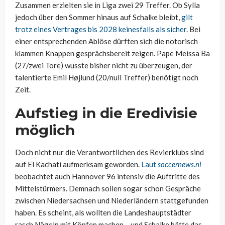
Zusammen erzielten sie in Liga zwei 29 Treffer. Ob Sylla
jedoch über den Sommer hinaus auf Schalke bleibt,
gilt
trotz eines Vertrages bis 2028 keinesfalls als sicher
. Bei
einer entsprechenden Ablöse dürften sich die notorisch
klammen Knappen gesprächsbereit zeigen. Pape Meissa Ba
(27/zwei Tore) wusste bisher nicht zu überzeugen, der
talentierte Emil Højlund (20/null Treffer) benötigt noch
Zeit.
Aufstieg in die Eredivisie
möglich
Doch nicht nur die Verantwortlichen des Revierklubs sind
auf El Kachati aufmerksam geworden.
Laut
soccernews.nl
beobachtet auch Hannover 96 intensiv die Auftritte des
Mittelstürmers. Demnach sollen sogar schon Gespräche
zwischen Niedersachsen und Niederländern stattgefunden
haben. Es scheint, als wollten die Landeshauptstädter
rasch Nägeln mit Köpfen machen – und Schalke hätte das