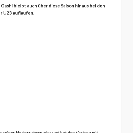
Gashi bleibt auch über diese Saison hinaus bei den
er U23 auflaufen.
g seiner Nachwuchsspieler und hat den Vertrag mit