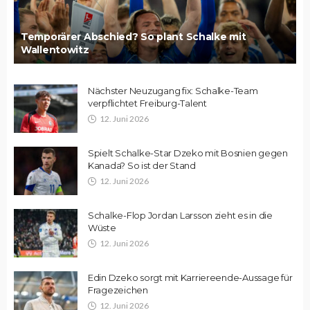
Temporärer Abschied? So plant Schalke mit
Wallentowitz
Nächster Neuzugang fix: Schalke-Team
verpflichtet Freiburg-Talent
12. Juni 2026
Spielt Schalke-Star Dzeko mit Bosnien gegen
Kanada? So ist der Stand
12. Juni 2026
Schalke-Flop Jordan Larsson zieht es in die
Wüste
12. Juni 2026
Edin Dzeko sorgt mit Karriereende-Aussage für
Fragezeichen
12. Juni 2026