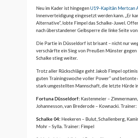
Neu im Kader ist hingegen
U19-Kapitän Mertcan 
Innenverteidigung eingesetzt werden kann. „Er kan
Alternative“, lobte Fimpel das Schalke-Juwel. Off
nach überstandener Gelbsperre die linke Seite vo
Die Partie in Düsseldorf ist brisant – nicht nur w
verschärfte ein Sieg von Preußen Münster gegen H
Schalke stieg weiter.
Trotz aller Rückschläge geht Jakob Fimpel optimist
guten Trainingswoche voller Power“ und betonte di
stark umgestellten Mannschaft, die letzte Hürde 
Fortuna Düsseldorf:
Kastenmeier – Zimmermann, 
Johannesson, van Brederode – Kownacki. Trainer:
Schalke 04:
Heekeren – Bulut, Schallenberg, Kamin
Mohr – Sylla. Trainer: Fimpel