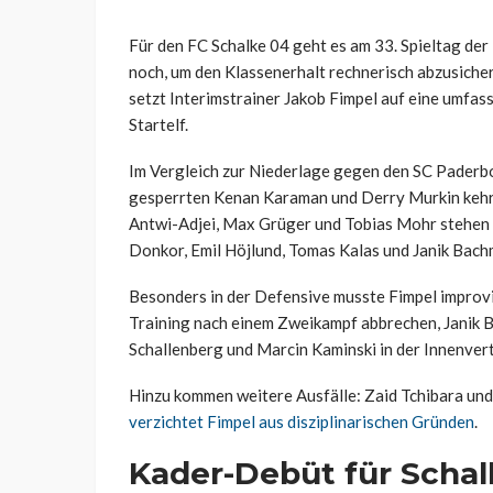
Für den FC Schalke 04 geht es am 33. Spieltag der 
noch, um den Klassenerhalt rechnerisch abzusich
setzt Interimstrainer Jakob Fimpel auf eine umfass
Startelf.
Im Vergleich zur Niederlage gegen den SC Paderb
gesperrten Kenan Karaman und Derry Murkin kehre
Antwi-Adjei, Max Grüger und Tobias Mohr stehen n
Donkor, Emil Höjlund, Tomas Kalas und Janik Bac
Besonders in der Defensive musste Fimpel improvi
Training nach einem Zweikampf abbrechen, Janik B
Schallenberg und Marcin Kaminski in der Innenvert
Hinzu kommen weitere Ausfälle: Zaid Tchibara und 
verzichtet Fimpel aus disziplinarischen Gründen
.
Kader-Debüt für Scha