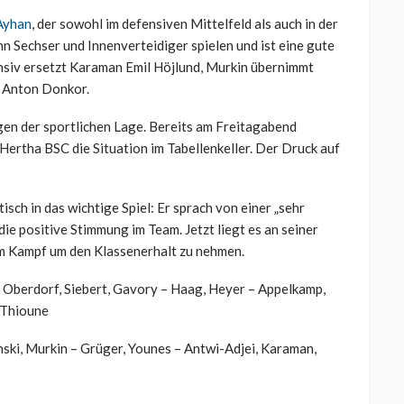
Ayhan
, der sowohl im defensiven Mittelfeld als auch in der
n Sechser und Innenverteidiger spielen und ist eine gute
ensiv ersetzt Karaman Emil Höjlund, Murkin übernimmt
n Anton Donkor.
egen der sportlichen Lage. Bereits am Freitagabend
ertha BSC die Situation im Tabellenkeller. Der Druck auf
isch in das wichtige Spiel: Er sprach von einer „sehr
e positive Stimmung im Team. Jetzt liegt es an seiner
im Kampf um den Klassenerhalt zu nehmen.
Oberdorf, Siebert, Gavory – Haag, Heyer – Appelkamp,
 Thioune
ski, Murkin – Grüger, Younes – Antwi-Adjei, Karaman,