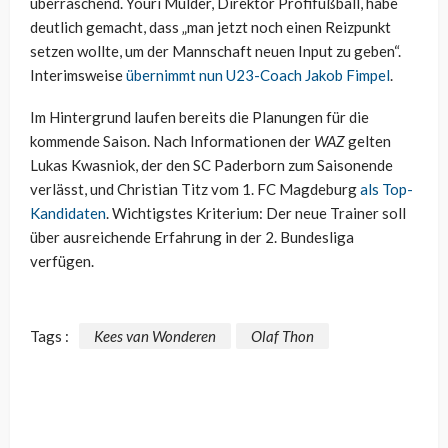
überraschend. Youri Mulder, Direktor Profifußball, habe
deutlich gemacht, dass „man jetzt noch einen Reizpunkt
setzen wollte, um der Mannschaft neuen Input zu geben“.
Interimsweise
übernimmt nun U23-Coach Jakob Fimpel
.
Im Hintergrund laufen bereits die Planungen für die
kommende Saison. Nach Informationen der
WAZ
gelten
Lukas Kwasniok, der den SC Paderborn zum Saisonende
verlässt, und Christian Titz vom 1. FC Magdeburg
als Top-
Kandidaten
. Wichtigstes Kriterium: Der neue Trainer soll
über ausreichende Erfahrung in der 2. Bundesliga
verfügen.
Tags :
Kees van Wonderen
Olaf Thon