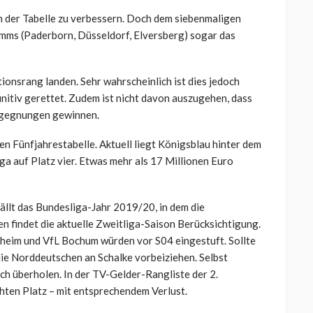
 in der Tabelle zu verbessern. Doch dem siebenmaligen
ms (Paderborn, Düsseldorf, Elversberg) sogar das
onsrang landen. Sehr wahrscheinlich ist dies jedoch
initiv gerettet. Zudem ist nicht davon auszugehen, dass
egegnungen gewinnen.
en Fünfjahrestabelle. Aktuell liegt Königsblau hinter dem
ga auf Platz vier. Etwas mehr als 17 Millionen Euro
llt das Bundesliga-Jahr 2019/20, in dem die
n findet die aktuelle Zweitliga-Saison Berücksichtigung.
heim und VfL Bochum würden vor S04 eingestuft. Sollte
ie Norddeutschen an Schalke vorbeiziehen. Selbst
h überholen. In der TV-Gelder-Rangliste der 2.
hten Platz – mit entsprechendem Verlust.