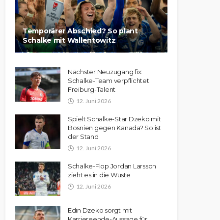
Temporärer Abschied? So plant
Schalke mit Wallentowitz
Nächster Neuzugang fix:
Schalke-Team verpflichtet
Freiburg-Talent
12. Juni 2026
Spielt Schalke-Star Dzeko mit
Bosnien gegen Kanada? So ist
der Stand
12. Juni 2026
Schalke-Flop Jordan Larsson
zieht es in die Wüste
12. Juni 2026
Edin Dzeko sorgt mit
Karriereende-Aussage für