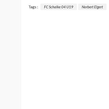
Tags :
FC Schalke 04 U19
Norbert Elgert