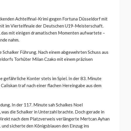
ckenden Achtelfinal-Krimi gegen Fortuna Düsseldorf mit
it im Viertelfinale der Deutschen U19-Meisterschaft.
l, das mit einigen dramatischen Momenten aufwartete –
 Ende nahm.
ste Schalker Führung. Nach einem abgewehrten Schuss aus
ldorfs Torhüter Milan Czako mit einem präzisen
e gefährliche Konter stets im Spiel. In der 83. Minute
 Caliskan traf nach einer flachen Hereingabe aus dem
dung. In der 117. Minute sah Schalkes Noel
was die Schalker in Unterzahl brachte. Doch gerade in
 Direkt nach dem Platzverweis verlängerte Mertcan Ayhan
 und sicherte den Königsblauen den Einzug ins