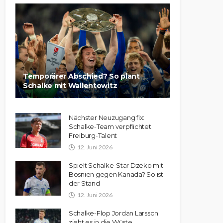
Temporärer Abschied? So plant
Schalke mit Wallentowitz
Nächster Neuzugang fix:
Schalke-Team verpflichtet
Freiburg-Talent
12. Juni 2026
Spielt Schalke-Star Dzeko mit
Bosnien gegen Kanada? So ist
der Stand
12. Juni 2026
Schalke-Flop Jordan Larsson
zieht es in die Wüste