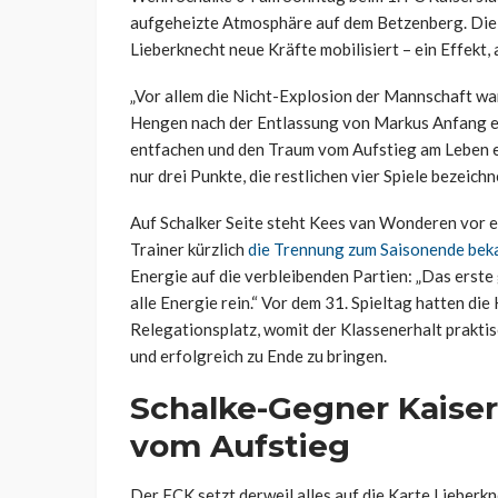
aufgeheizte Atmosphäre auf dem Betzenberg. Die
Lieberknecht neue Kräfte mobilisiert – ein Effekt
„Vor allem die Nicht-Explosion der Mannschaft w
Hengen nach der Entlassung von Markus Anfang erk
entfachen und den Traum vom Aufstieg am Leben e
nur drei Punkte, die restlichen vier Spiele bezeich
Auf Schalker Seite steht Kees van Wonderen vor 
Trainer kürzlich
die Trennung zum Saisonende be
Energie auf die verbleibenden Partien: „Das erste 
alle Energie rein.“ Vor dem 31. Spieltag hatten d
Relegationsplatz, womit der Klassenerhalt praktisc
und erfolgreich zu Ende zu bringen.
Schalke-Gegner Kaiser
vom Aufstieg
Der FCK setzt derweil alles auf die Karte Lieberkn