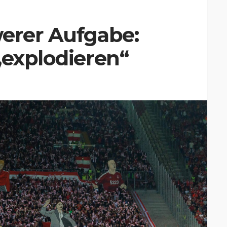
werer Aufgabe:
„explodieren“