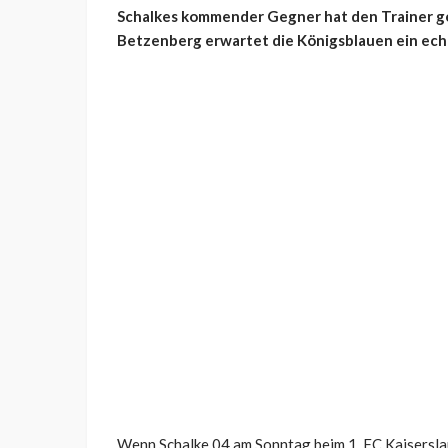
Schalkes kommender Gegner hat den Trainer ge
Betzenberg erwartet die Königsblauen ein ech
Wenn Schalke 04 am Sonntag beim 1. FC Kaiserslau