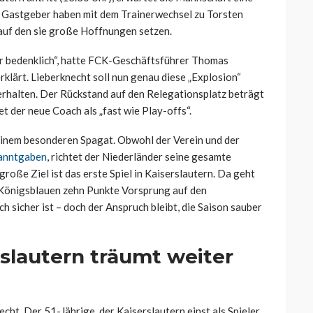
 Gastgeber haben mit dem Trainerwechsel zu Torsten
, auf den sie große Hoffnungen setzen.
ar bedenklich“, hatte FCK-Geschäftsführer Thomas
lärt. Lieberknecht soll nun genau diese „Explosion“
rhalten. Der Rückstand auf den Relegationsplatz beträgt
net der neue Coach als „fast wie Play-offs“.
einem besonderen Spagat. Obwohl der Verein und der
kanntgaben
, richtet der Niederländer seine gesamte
große Ziel ist das erste Spiel in Kaiserslautern. Da geht
ie Königsblauen zehn Punkte Vorsprung auf den
h sicher ist – doch der Anspruch bleibt, die Saison sauber
slautern träumt weiter
echt. Der 51-Jährige, der Kaiserslautern einst als Spieler