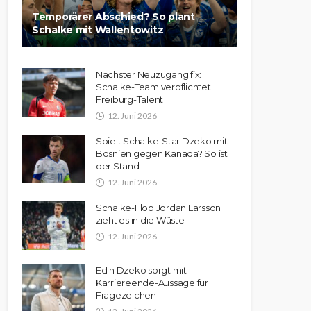
Temporärer Abschied? So plant
Schalke mit Wallentowitz
Nächster Neuzugang fix:
Schalke-Team verpflichtet
Freiburg-Talent
12. Juni 2026
Spielt Schalke-Star Dzeko mit
Bosnien gegen Kanada? So ist
der Stand
12. Juni 2026
Schalke-Flop Jordan Larsson
zieht es in die Wüste
12. Juni 2026
Edin Dzeko sorgt mit
Karriereende-Aussage für
Fragezeichen