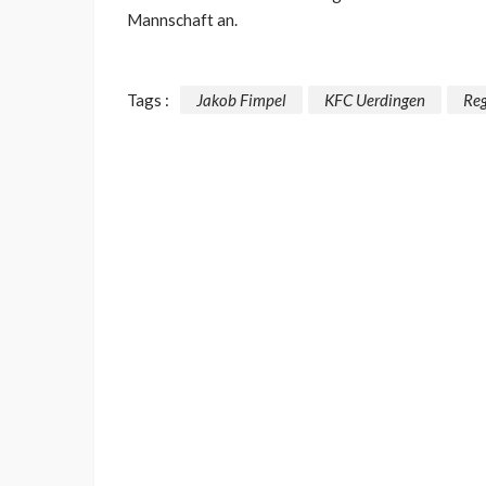
Mannschaft an.
Tags :
Jakob Fimpel
KFC Uerdingen
Reg