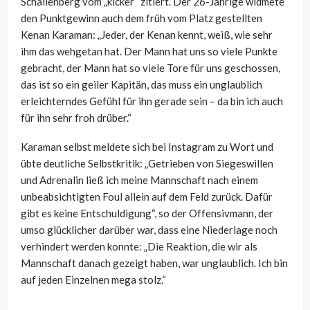
Schallenberg vom „kicker“ zitiert. Der 26-Jährige widmete
den Punktgewinn auch dem früh vom Platz gestellten
Kenan Karaman: „Jeder, der Kenan kennt, weiß, wie sehr
ihm das wehgetan hat. Der Mann hat uns so viele Punkte
gebracht, der Mann hat so viele Tore für uns geschossen,
das ist so ein geiler Kapitän, das muss ein unglaublich
erleichterndes Gefühl für ihn gerade sein – da bin ich auch
für ihn sehr froh drüber.“
Karaman selbst meldete sich bei Instagram zu Wort und
übte deutliche Selbstkritik: „
Getrieben von Siegeswillen
und Adrenalin ließ ich meine Mannschaft nach einem
unbeabsichtigten Foul allein auf dem Feld zurück. Dafür
gibt es keine Entschuldigung“, so der Offensivmann, der
umso glücklicher darüber war, dass eine Niederlage noch
verhindert werden konnte: „
Die Reaktion, die wir als
Mannschaft danach gezeigt haben, war unglaublich. Ich bin
auf jeden Einzelnen mega stolz.“