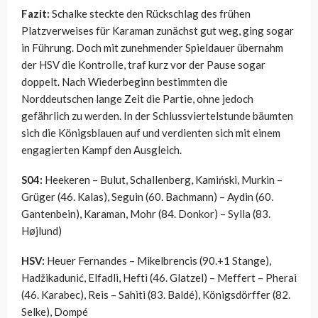
Fazit:
Schalke steckte den Rückschlag des frühen
Platzverweises für Karaman zunächst gut weg, ging sogar
in Führung. Doch mit zunehmender Spieldauer übernahm
der HSV die Kontrolle, traf kurz vor der Pause sogar
doppelt. Nach Wiederbeginn bestimmten die
Norddeutschen lange Zeit die Partie, ohne jedoch
gefährlich zu werden. In der Schlussviertelstunde bäumten
sich die Königsblauen auf und verdienten sich mit einem
engagierten Kampf den Ausgleich.
S04:
Heekeren – Bulut, Schallenberg, Kamiński, Murkin –
Grüger (46. Kalas), Seguin (60. Bachmann) – Aydin (60.
Gantenbein), Karaman, Mohr (84. Donkor) – Sylla (83.
Højlund)
HSV:
Heuer Fernandes – Mikelbrencis (90.+1 Stange),
Hadžikadunić, Elfadli, Hefti (46. Glatzel) – Meffert – Pherai
(46. Karabec), Reis – Sahiti (83. Baldé), Königsdörffer (82.
Selke), Dompé