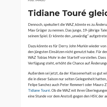
Tidiane Touré glei
Dennoch, spekuliert die WAZ, könnte es zu Änder
Max Grüger zu nennen. Das junge, 19-jährige Talent
seinem Spiel. Er könnte den „unwürdig“ aufgetret
Dazu könnte es für Derry John Murkin wieder von
den jüngsten Einsätzen nicht genutzt habe. Für de
WAZ Tobias Mohr in der Startelf vorstellen. Dass
Verfügung steht, erhöht die Chance auf Änderunge
Außerdem sei jetzt, da der Klassenerhalt so gut wie
die in dieser Saison nur selten Gelegenheit hatten
Felipe Sanchez auch Peter Remmert oder Mauro Z
Tidiane Touré
. Ob die WAZ mit ihren Überlegungen 
eine Stunde vor dem Anstoß gegen den HSV, der a