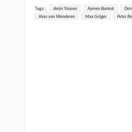
Tags :
Amin Younes
Aymen Barkok
Der
Kees van Wonderen
Max Grüger
Peter R