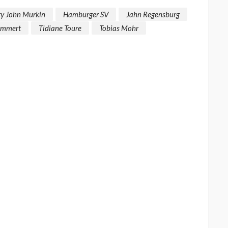
ry John Murkin
Hamburger SV
Jahn Regensburg
emmert
Tidiane Toure
Tobias Mohr