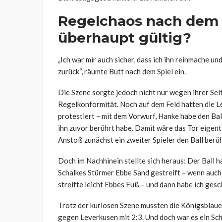
Regelchaos nach dem 
überhaupt gültig?
„Ich war mir auch sicher, dass ich ihn reinmache un
zurück“, räumte Butt nach dem Spiel ein.
Die Szene sorgte jedoch nicht nur wegen ihrer Sel
Regelkonformität. Noch auf dem Feld hatten die Le
protestiert – mit dem Vorwurf, Hanke habe den Bal
ihn zuvor berührt habe. Damit wäre das Tor eigen
Anstoß zunächst ein zweiter Spieler den Ball berüh
Doch im Nachhinein stellte sich heraus: Der Ball 
Schalkes Stürmer Ebbe Sand gestreift – wenn auch 
streifte leicht Ebbes Fuß – und dann habe ich gesc
Trotz der kuriosen Szene mussten die Königsblaue
gegen Leverkusen mit 2:3. Und doch war es ein Sch