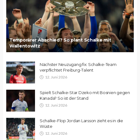
Temporärer Abschied? So plant Schalke mit
Wallentowitz
Nächster Neuzugang fix: Schalke-Team
verpflichtet Freiburg-Talent
12. Juni 2026
Spielt Schalke-Star Dzeko mit Bosnien gegen
Kanada? So ist der Stand
12. Juni 2026
Schalke-Flop Jordan Larsson zieht es in die
Wüste
12. Juni 2026