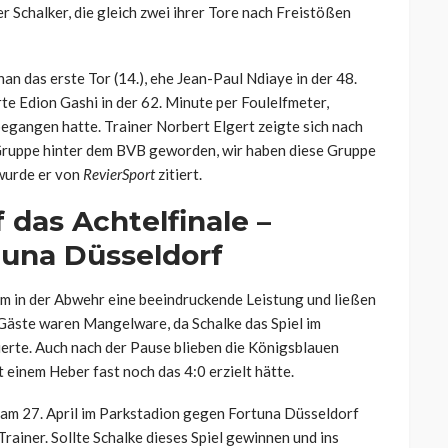
er Schalker, die gleich zwei ihrer Tore nach Freistößen
han das erste Tor (14.), ehe Jean-Paul Ndiaye in der 48.
te Edion Gashi in der 62. Minute per Foulelfmeter,
begangen hatte. Trainer Norbert Elgert zeigte sich nach
r Gruppe hinter dem BVB geworden, wir haben diese Gruppe
 wurde er von
RevierSport
zitiert.
 das Achtelfinale –
tuna Düsseldorf
lem in der Abwehr eine beeindruckende Leistung und ließen
Gäste waren Mangelware, da Schalke das Spiel im
ierte. Auch nach der Pause blieben die Königsblauen
 einem Heber fast noch das 4:0 erzielt hätte.
as am 27. April im Parkstadion gegen Fortuna Düsseldorf
Trainer. Sollte Schalke dieses Spiel gewinnen und ins