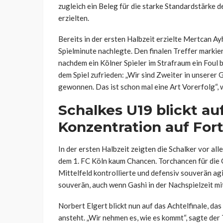
zugleich ein Beleg für die starke Standardstärke d
erzielten.
Bereits in der ersten Halbzeit erzielte Mertcan Ay
Spielminute nachlegte. Den finalen Treffer markier
nachdem ein Kölner Spieler im Strafraum ein Foul 
dem Spiel zufrieden: „Wir sind Zweiter in unsere
gewonnen. Das ist schon mal eine Art Vorerfolg“,
Schalkes U19 blickt auf
Konzentration auf For
In der ersten Halbzeit zeigten die Schalker vor al
dem 1. FC Köln kaum Chancen. Torchancen für die 
Mittelfeld kontrollierte und defensiv souverän ag
souverän, auch wenn Gashi in der Nachspielzeit mit
Norbert Elgert blickt nun auf das Achtelfinale, d
ansteht. „Wir nehmen es, wie es kommt“, sagte der 