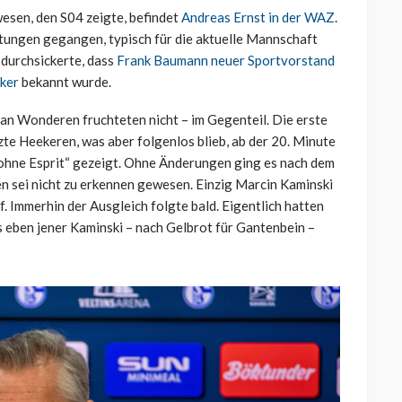
wesen, den S04 zeigte, befindet
Andreas Ernst in der WAZ
.
etungen gegangen, typisch für die aktuelle Mannschaft
durchsickerte, dass
Frank Baumann neuer Sportvorstand
cker
bekannt wurde.
van Wonderen fruchteten nicht – im Gegenteil. Die erste
zte Heekeren, was aber folgenlos blieb, ab der 20. Minute
ll ohne Esprit“ gezeigt. Ohne Änderungen ging es nach dem
n sei nicht zu erkennen gewesen. Einzig Marcin Kaminski
f. Immerhin der Ausgleich folgte bald. Eigentlich hatten
ls eben jener Kaminski – nach Gelbrot für Gantenbein –