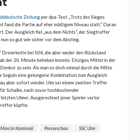
ht
üddeutsche Zeitung
per dpa-Text. „Trotz des Sieges
mt fand die Partie auf eher mäßigem Niveau statt.“ Daran
t. Der Ausgleich fiel „aus dem Nichts“, der Siegtreffer
 nun so gut wie sicher vor dem Abstieg.
 Dreierkette bei S04, die aber weder den Rückstand
ab der 20. Minute beheben konnte. Einziges Mittel in der
Donkor zu sein. Als man es doch einmal durch die Mitte
ls Seguin eine gelungene Kombination zum Ausgleich
u aber sofort wieder. Ulm sei einem zweiten Treffer
 für Schalke, nach zuvor hochkochender
etzten Ulmer. Ausgerechnet jener Spieler verlor
reffer köpfte.
Marcin Kaminski
Presseschau
SSC Ulm