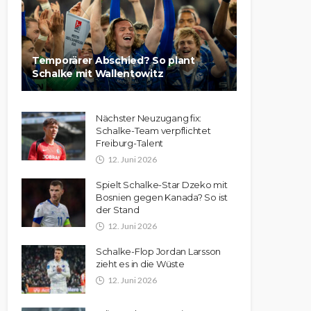
Temporärer Abschied? So plant
Schalke mit Wallentowitz
Nächster Neuzugang fix:
Schalke-Team verpflichtet
Freiburg-Talent
12. Juni 2026
Spielt Schalke-Star Dzeko mit
Bosnien gegen Kanada? So ist
der Stand
12. Juni 2026
Schalke-Flop Jordan Larsson
zieht es in die Wüste
12. Juni 2026