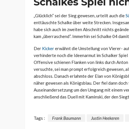
Schalkes Spiel nic
„Glücklich“ sei der Sieg gewesen, urteilt auch die
S
enttäuschte Schalke über weite Strecken. Insgesa
habe sich auch im zweiten Abschnitt nichts geänder
kam „überraschend“. Immerhin sei Schalke 04 damit
Der
Kicker
erwähnt die Umstellung von Vierer- auf
verhinderte noch die Ideenarmut im Schalker Spiel 
Offensive schienen Flanken von links durch Anton 
versuchte, sei man prompt erfolgreich gewesen, a
abschloss. Danach erlahmte der Elan von Königsbla
näher gewesen als Königsblau. Der fiel dann doch
Auseinandersetzung um den Umgang mit einem verl
anschließend das Duell mit Kaminski, der den Siegt
Tags :
Frank Baumann
Justin Heekeren