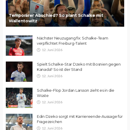
Temporärer Abschied? So plant Schalke mit
Wallentowitz
Nächster Neuzugang fix: Schalke-Team
verpflichtet Freiburg-Talent
12. Juni 2026
Spielt Schalke-Star Dzeko mit Bosnien gegen
Kanada? So ist der Stand
12. Juni 2026
Schalke-Flop Jordan Larsson zieht es in die
Wüste
12. Juni 2026
Edin Dzeko sorgt mit Karriereende-Aussage für
Fragezeichen
12. Juni 2026