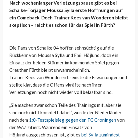
Nach wochenlanger Verletzungspause gibt es bei
Schalke-Torjäger Moussa
Sylla
erste Hoffnungen auf
ein Comeback. Doch Trainer
Kees
van
Wonderen
bleibt
skeptisch – reicht es schon für das Spiel in Fürth?
Die Fans von Schalke 04 hoffen sehnsüchtig auf die
Rückkehr von Moussa
Sylla
und Emil
Höjlund
, doch ein
Einsatz der beiden Stürmer im kommenden Spiel gegen
Greuther Fürth bleibt unwahrscheinlich.
Trainer
Kees
van
Wonderen
bremste die Erwartungen und
stellte klar, dass die Offensivkräfte nach ihren
Verletzungen noch nicht wieder voll belastbar sind.
„Sie machen zwar schon Teile des Trainings mit, aber sie
sind noch nicht komplett dabei“, wurde der Niederländer
nach dem
1:0-Testspielsieg gegen den FC Groningen
von
der
WAZ
zitiert. Während ein Einsatz von
Höjlund
ausgeschlossen ist, gibt es
bei
Sylla
zumindest