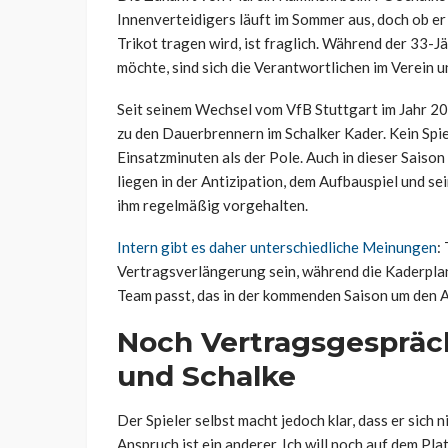
Innenverteidigers läuft im Sommer aus, doch ob e
Trikot tragen wird, ist fraglich. Während der 33-Jä
möchte, sind sich die Verantwortlichen im Verein u
Seit seinem Wechsel vom VfB Stuttgart im Jahr 20
zu den Dauerbrennern im Schalker Kader. Kein Sp
Einsatzminuten als der Pole. Auch in dieser Saison
liegen in der Antizipation, dem Aufbauspiel und s
ihm regelmäßig vorgehalten.
Intern gibt es daher unterschiedliche Meinungen
:
Vertragsverlängerung sein, während die Kaderpla
Team passt, das in der kommenden Saison um den Au
Noch Vertragsgespräc
und Schalke
Der Spieler selbst macht jedoch klar, dass er sich
Anspruch ist ein anderer. Ich will noch auf dem Pla