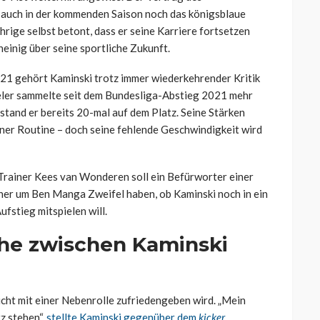
r auch in der kommenden Saison noch das königsblaue
hrige selbst betont, dass er seine Karriere fortsetzen
neinig über seine sportliche Zukunft.
21 gehört Kaminski trotz immer wiederkehrender Kritik
ieler sammelte seit dem Bundesliga-Abstieg 2021 mehr
 stand er bereits 20-mal auf dem Platz. Seine Stärken
einer Routine – doch seine fehlende Geschwindigkeit wird
 Trainer
Kees
van
Wonderen
soll ein Befürworter einer
ner um Ben Manga Zweifel haben, ob Kaminski noch in ein
fstieg mitspielen will.
he zwischen Kaminski
 nicht mit einer Nebenrolle zufriedengeben wird. „Mein
tz stehen“,
stellte Kaminski gegenüber dem
kicker