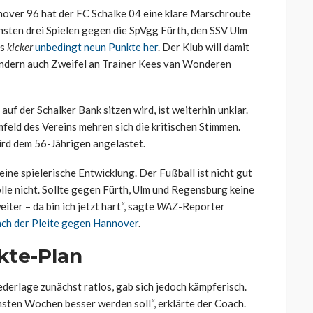
over 96 hat der FC Schalke 04 eine klare Marschroute
sten drei Spielen gegen die SpVgg Fürth, den SSV Ulm
es
kicker
unbedingt neun Punkte her
. Der Klub will damit
ondern auch Zweifel an Trainer Kees van Wonderen
f der Schalker Bank sitzen wird, ist weiterhin unklar.
feld des Vereins mehren sich die kritischen Stimmen.
ird dem 56-Jährigen angelastet.
ine spielerische Entwicklung. Der Fußball ist nicht gut
le nicht. Sollte gegen Fürth, Ulm und Regensburg keine
ter – da bin ich jetzt hart“, sagte
WAZ
-Reporter
ch der Pleite gegen Hannover
.
kte-Plan
derlage zunächst ratlos, gab sich jedoch kämpferisch.
chsten Wochen besser werden soll“, erklärte der Coach.