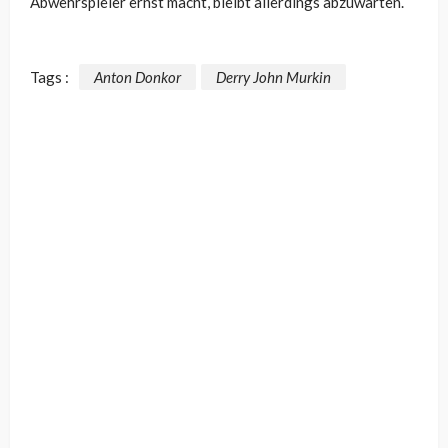
Abwehrspieler ernst macht, bleibt allerdings abzuwarten.
Tags :
Anton Donkor
Derry John Murkin