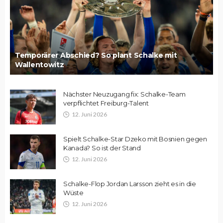
Temporärer Abschied? So plant Schalke mit
Wallentowitz
Nächster Neuzugang fix: Schalke-Team
verpflichtet Freiburg-Talent
12. Juni 2026
Spielt Schalke-Star Dzeko mit Bosnien gegen
Kanada? So ist der Stand
12. Juni 2026
Schalke-Flop Jordan Larsson zieht es in die
Wüste
12. Juni 2026