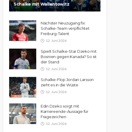
Schalke mit Wallentowitz
Nächster Neuzugang fix:
Schalke-Team verpflichtet
Freiburg-Talent
12. Juni 2026
Spielt Schalke-Star Dzeko mit
Bosnien gegen Kanada? So ist
der Stand
12. Juni 2026
Schalke-Flop Jordan Larsson
zieht es in die Wüste
12. Juni 2026
Edin Dzeko sorgt mit
Karriereende-Aussage für
Fragezeichen
12. Juni 2026