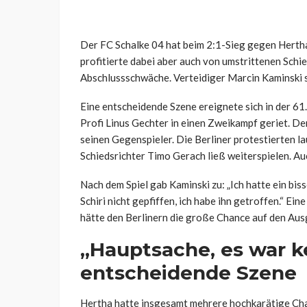
Der FC Schalke 04 hat beim 2:1-Sieg gegen Herth
profitierte dabei aber auch von umstrittenen Schi
Abschlussschwäche. Verteidiger Marcin Kaminski s
Eine entscheidende Szene ereignete sich in der 61
Profi Linus Gechter in einen Zweikampf geriet. Der
seinen Gegenspieler. Die Berliner protestierten l
Schiedsrichter Timo Gerach ließ weiterspielen. Auc
Nach dem Spiel gab Kaminski zu: „Ich hatte ein bis
Schiri nicht gepfiffen, ich habe ihn getroffen.“ Ei
hätte den Berlinern die große Chance auf den Aus
„Hauptsache, es war ke
entscheidende Szene
Hertha hatte insgesamt mehrere hochkarätige Cha