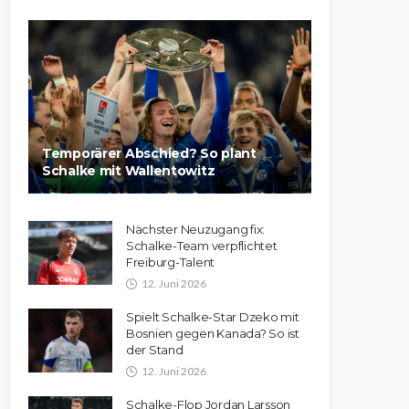
Temporärer Abschied? So plant
Schalke mit Wallentowitz
Nächster Neuzugang fix:
Schalke-Team verpflichtet
Freiburg-Talent
12. Juni 2026
Spielt Schalke-Star Dzeko mit
Bosnien gegen Kanada? So ist
der Stand
12. Juni 2026
Schalke-Flop Jordan Larsson