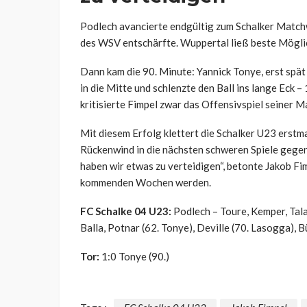
Podlech avancierte endgültig zum Schalker Matchw
des WSV entschärfte. Wuppertal ließ beste Möglic
Dann kam die 90. Minute: Yannick Tonye, erst spät 
in die Mitte und schlenzte den Ball ins lange Eck – 
kritisierte Fimpel zwar das Offensivspiel seiner 
Mit diesem Erfolg klettert die Schalker U23 erstma
Rückenwind in die nächsten schweren Spiele gegen
haben wir etwas zu verteidigen“, betonte Jakob Fi
kommenden Wochen werden.
FC Schalke 04 U23:
Podlech – Toure, Kemper, Talab
Balla, Potnar (62. Tonye), Deville (70. Lasogga), 
Tor:
1:0 Tonye (90.)