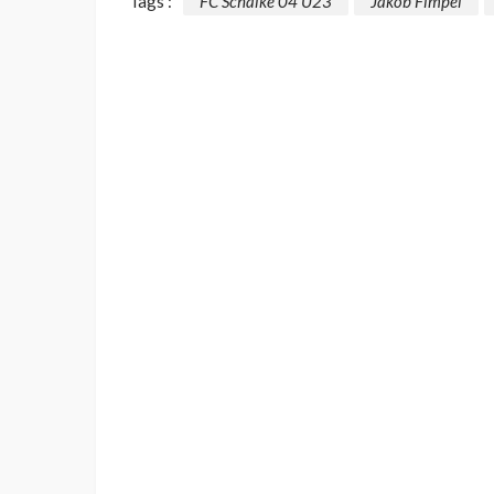
Tags :
FC Schalke 04 U23
Jakob Fimpel