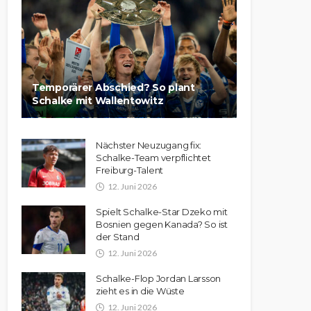
Temporärer Abschied? So plant
Schalke mit Wallentowitz
Nächster Neuzugang fix:
Schalke-Team verpflichtet
Freiburg-Talent
12. Juni 2026
Spielt Schalke-Star Dzeko mit
Bosnien gegen Kanada? So ist
der Stand
12. Juni 2026
Schalke-Flop Jordan Larsson
zieht es in die Wüste
12. Juni 2026