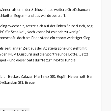
inner, als er in der Schlussphase weitere Großchancen
hkeiten liegen – und das wurde bestraft.
eingewechselt, setzte sich auf der linken Seite durch, zog
1:0 für Schalke! „Nach vorne ist es noch zu wenig“,
Mannschaft, doch am Ende stand ein enorm wichtiger Sieg.
ls seit langer Zeit aus der Abstiegszone und geht mit
 den MSV Duisburg und die Sportfreunde Lotte. „Jetzt
mpel – und dieser Satz dürfte zum Motto für die
idi, Becker, Zalazar Martinez (80. Rupil), Heiserholt, Ben
Büyükarslan (81. Breuer)