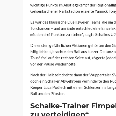
wichtige Punkte im Abstiegskampf der Regionalli
Gelsenkirchener Parkstadion erzielte Yannick Tony
Es war das klassische Duell zweier Teams, die um 
Torchancen – und am Ende entschied eine Einzelakti
mit den drei Punkten zu stehen“, sagte Schalkes U2
Die ersten gefährlichen Aktionen gehörten den Ga
Möglichkeit, brachte den Ball aus kurzer Distanz a
Touré frei auf der rechten Seite auf, zögerte jedoc
vor der Pause wiederholte.
Nach der Halbzeit drehte dann der Wuppertaler SV
doch ein Schalker Abwehrbein verhinderte den Rü
Keeper Luca Podlech mit einem Schlenzer ins lange
Ball um den Pfosten.
Schalke-Trainer Fimpel
zu verteidigen“