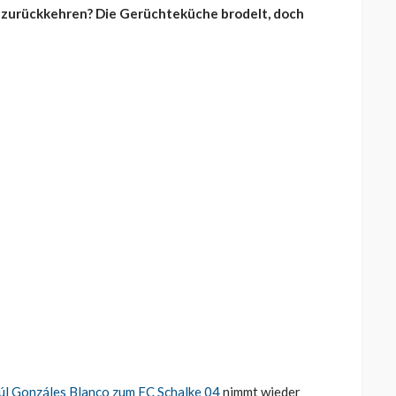
4 zurückkehren? Die Gerüchteküche brodelt, doch
úl Gonzáles Blanco zum FC Schalke 04
nimmt wieder