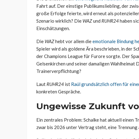
Fahrt auf. Der einstige Publikumsliebling, der zwi
große Erfolge feierte, wird erneut als potenzieller
Szenario wirklich? Die
WAZ
und
RUHR24
haben sic
Einschätzungen.
Die
WAZ
hebt vor allem die
emotionale Bindung her
Spieler wird als goldene Ära beschrieben, in der 
der Champions League für Furore sorgte. Der Spani
Gelsenkirchen und seiner damaligen Wahlheimat Düs
Trainerverpflichtung?
Laut
RUHR24
ist
Raúl grundsätzlich offen für eine
konkreten Gespräche.
Ungewisse Zukunft v
Ein zentrales Problem: Schalke hat aktuell einen T
zwar bis 2026 unter Vertrag steht, eine Trennung a