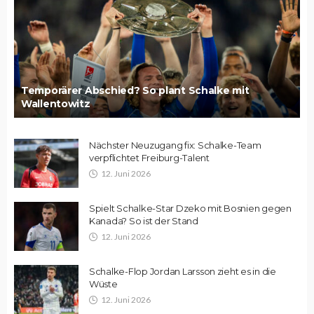
Temporärer Abschied? So plant Schalke mit
Wallentowitz
Nächster Neuzugang fix: Schalke-Team
verpflichtet Freiburg-Talent
12. Juni 2026
Spielt Schalke-Star Dzeko mit Bosnien gegen
Kanada? So ist der Stand
12. Juni 2026
Schalke-Flop Jordan Larsson zieht es in die
Wüste
12. Juni 2026