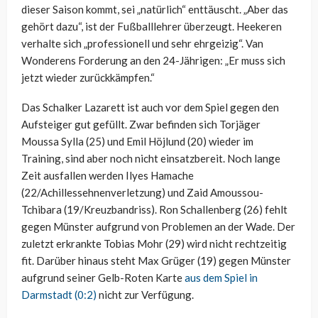
dieser Saison kommt, sei „natürlich“ enttäuscht. „Aber das
gehört dazu“, ist der Fußballlehrer überzeugt. Heekeren
verhalte sich „professionell und sehr ehrgeizig“. Van
Wonderens Forderung an den 24-Jährigen: „Er muss sich
jetzt wieder zurückkämpfen.“
Das Schalker Lazarett ist auch vor dem Spiel gegen den
Aufsteiger gut gefüllt. Zwar befinden sich Torjäger
Moussa Sylla (25) und Emil Höjlund (20) wieder im
Training, sind aber noch nicht einsatzbereit. Noch lange
Zeit ausfallen werden Ilyes Hamache
(22/Achillessehnenverletzung) und Zaid Amoussou-
Tchibara (19/Kreuzbandriss). Ron Schallenberg (26) fehlt
gegen Münster aufgrund von Problemen an der Wade. Der
zuletzt erkrankte Tobias Mohr (29) wird nicht rechtzeitig
fit. Darüber hinaus steht Max Grüger (19) gegen Münster
aufgrund seiner Gelb-Roten Karte
aus dem Spiel in
Darmstadt (0:2)
nicht zur Verfügung.