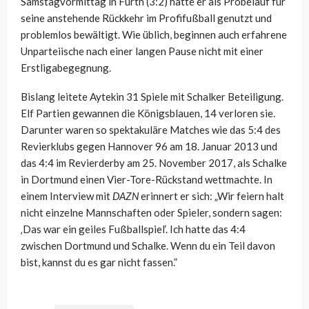
Samstagvormittag in Fürth (3:2) hatte er als Probelauf für
seine anstehende Rückkehr im Profifußball genutzt und
problemlos bewältigt. Wie üblich, beginnen auch erfahrene
Unparteiische nach einer langen Pause nicht mit einer
Erstligabegegnung.
Bislang leitete Aytekin 31 Spiele mit Schalker Beteiligung.
Elf Partien gewannen die Königsblauen, 14 verloren sie.
Darunter waren so spektakuläre Matches wie das 5:4 des
Revierklubs gegen Hannover 96 am 18. Januar 2013 und
das 4:4 im Revierderby am 25. November 2017, als Schalke
in Dortmund einen Vier-Tore-Rückstand wettmachte. In
einem Interview mit
DAZN
erinnert er sich: „Wir feiern halt
nicht einzelne Mannschaften oder Spieler, sondern sagen:
‚Das war ein geiles Fußballspiel‘. Ich hatte das 4:4
zwischen Dortmund und Schalke. Wenn du ein Teil davon
bist, kannst du es gar nicht fassen.”