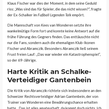
Klaus Fischer war dies der Moment, in dem seine Geduld
riss: „Was sind das für Spieler, die das nicht wissen?“, fragte
der Ex-Schalker im
Fußball Legenden Talk
empört.
Die Mannschaft von
Kees
van
Wonderen
setzte ihre
wankelmütige Form fort und konnte keine Antwort auf die
frühe Führung des Gegners finden. Das enttäuschte nicht
nur die Fans, sondern auch die ehemaligen Klub-Ikonen
Fischer und Abramczik. Besonders Abramczik ließ seinem
Frust freien Lauf: „Das war wieder ein Katastrophenspiel“,
so der 69-Jährige.
Harte Kritik an Schalke-
Verteidiger
Gantenbein
Die Kritik von Abramczik richtete sich insbesondere an den
Schweizer Rechtsverteidiger Adrian
Gantenbein
, der von
Trainer van
Wonderen
eine Bewährungschance erhalten
hatte. „Das ist alles amateurhaft, da kommt doch nichts. Ich