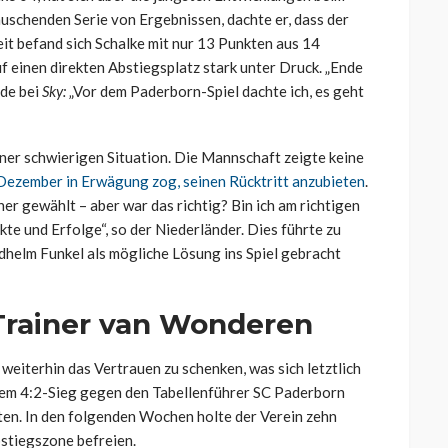
uschenden Serie von Ergebnissen, dachte er, dass der
Zeit befand sich Schalke mit nur 13 Punkten aus 14
f einen direkten Abstiegsplatz stark unter Druck. „Ende
dde bei
Sky:
„Vor dem Paderborn-Spiel dachte ich, es geht
ner schwierigen Situation. Die Mannschaft zeigte keine
 Dezember in Erwägung zog, seinen Rücktritt anzubieten
.
ner gewählt – aber war das richtig? Bin ich am richtigen
te und Erfolge“, so der Niederländer. Dies führte zu
helm Funkel als mögliche Lösung ins Spiel gebracht
Trainer van Wonderen
eiterhin das Vertrauen zu schenken, was sich letztlich
einem 4:2-Sieg gegen den Tabellenführer SC Paderborn
ten. In den folgenden Wochen holte der Verein zehn
bstiegszone befreien.