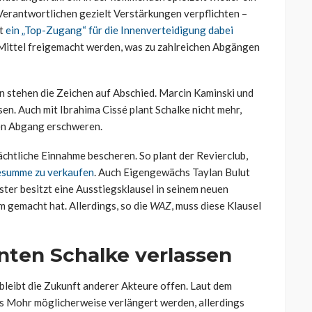
 Verantwortlichen gezielt Verstärkungen verpflichten –
at
ein „Top-Zugang“ für die Innenverteidigung dabei
e Mittel freigemacht werden, was zu zahlreichen Abgängen
n stehen die Zeichen auf Abschied. Marcin Kaminski und
n. Auch mit Ibrahima Cissé plant Schalke nicht mehr,
nen Abgang erschweren.
ächtliche Einnahme bescheren. So plant der Revierclub,
sesumme zu verkaufen
. Auch Eigengewächs Taylan Bulut
ter besitzt eine Ausstiegsklausel in seinem neuen
 gemacht hat. Allerdings, so die
WAZ
, muss diese Klausel
nnten Schalke verlassen
 bleibt die Zukunft anderer Akteure offen. Laut dem
s Mohr möglicherweise verlängert werden, allerdings