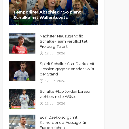
Temporärer Abschied? So plant
Schalke mit Wallentowitz
Nächster Neuzugang fix:
Schalke-Team verpflichtet
Freiburg-Talent
12. Juni 2026
Spielt Schalke-Star Dzeko mit
Bosnien gegen Kanada? So ist
der Stand
12. Juni 2026
Schalke-Flop Jordan Larsson
zieht es in die Wüste
12. Juni 2026
Edin Dzeko sorgt mit
Karriereende-Aussage für
Fragezeichen