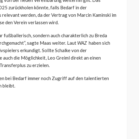
ig von der neuen Vereinbarung weiterhin gilt. Das
25 zurückholen könnte, falls Bedarf in der
 relevant werden, da der Vertrag von Marcin Kaminski im
e den Verein verlassen wird.
nur fußballerisch, sondern auch charakterlich zu Breda
urchgemacht“, sagte Maas weiter. Laut
WAZ
haben sich
ivspielers erkundigt. Sollte Schalke von der
auch die Möglichkeit, Leo Greiml direkt an einen
Transferplus zu erzielen.
en bei Bedarf immer noch Zugriff auf den talentierten
 bleibt.