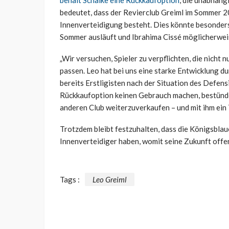
behält Schalke eine Rückkaufoption
, die unabhäng
bedeutet, dass der Revierclub Greiml im Sommer 20
Innenverteidigung besteht. Dies könnte besonders
Sommer ausläuft und Ibrahima Cissé möglicherweis
„Wir versuchen, Spieler zu verpflichten, die nicht 
passen. Leo hat bei uns eine starke Entwicklung d
bereits Erstligisten nach der Situation des Defens
Rückkaufoption keinen Gebrauch machen, bestünde 
anderen Club weiterzuverkaufen – und mit ihm ein 
Trotzdem bleibt festzuhalten, dass die Königsblau
Innenverteidiger haben, womit seine Zukunft offen
Tags :
Leo Greiml