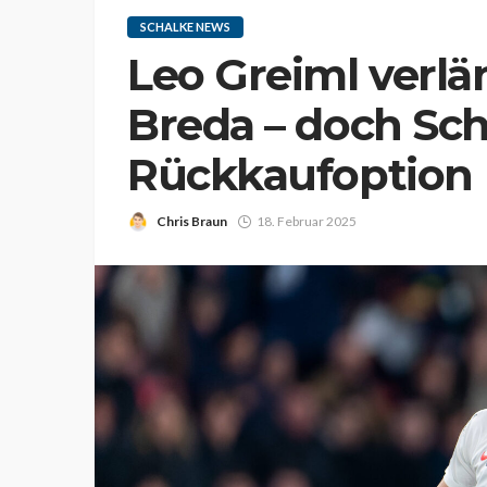
SCHALKE NEWS
Leo Greiml verlä
Breda – doch Sch
Rückkaufoption
Chris Braun
18. Februar 2025