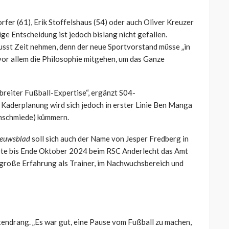
rfer (61), Erik Stoffelshaus (54) oder auch Oliver Kreuzer
ige Entscheidung ist jedoch bislang nicht gefallen.
wusst Zeit nehmen, denn der neue Sportvorstand müsse „in
vor allem die Philosophie mitgehen, um das Ganze
reiter Fußball-Expertise“, ergänzt S04-
 Kaderplanung wird sich jedoch in erster Linie Ben Manga
enschmiede) kümmern.
ieuwsblad
soll sich auch der Name von Jesper Fredberg in
übte bis Ende Oktober 2024 beim RSC Anderlecht das Amt
 große Erfahrung als Trainer, im Nachwuchsbereich und
endrang. „Es war gut, eine Pause vom Fußball zu machen,